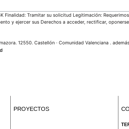
inalidad: Tramitar su solicitud Legitimación: Requerimos
to y ejercer sus Derechos a acceder, rectificar, oponerse, 
Almazora. 12550. Castellón · Comunidad Valenciana . ademá
ad
PROYECTOS
C
TE